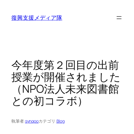
内
容
復興支援メディア隊
を
ス
キ
ッ
プ
今年度第２回目の出前
授業が開催されました
（NPO法人未来図書館
との初コラボ）
執筆者:
synqoo
カテゴリ:
Blog