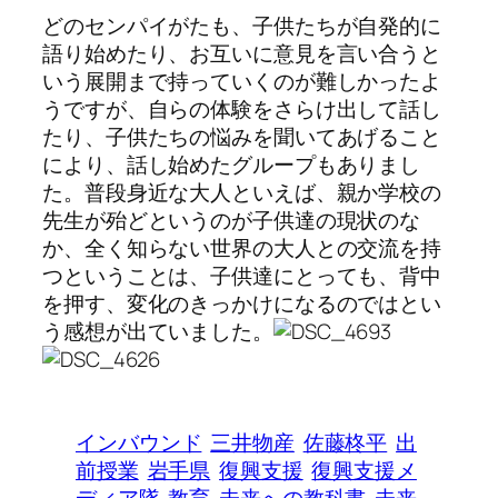
どのセンパイがたも、子供たちが自発的に
語り始めたり、お互いに意見を言い合うと
いう展開まで持っていくのが難しかったよ
うですが、自らの体験をさらけ出して話し
たり、子供たちの悩みを聞いてあげること
により、話し始めたグループもありまし
た。普段身近な大人といえば、親か学校の
先生が殆どというのが子供達の現状のな
か、全く知らない世界の大人との交流を持
つということは、子供達にとっても、背中
を押す、変化のきっかけになるのではとい
う感想が出ていました。
インバウンド
三井物産
佐藤柊平
出
前授業
岩手県
復興支援
復興支援メ
ディア隊
教育
未来への教科書
未来