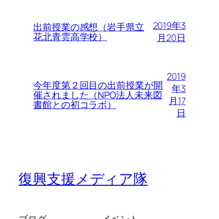
2019年3
出前授業の感想（岩手県立
花北青雲高学校）
月20日
2019
今年度第２回目の出前授業が開
年3
催されました（NPO法人未来図
月17
書館との初コラボ）
日
復興支援メディア隊
ブログ
イベント