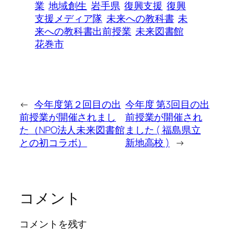
業
地域創生
岩手県
復興支援
復興
支援メディア隊
未来への教科書
未
来への教科書出前授業
未来図書館
花巻市
←
今年度第２回目の出
今年度 第3回目の出
前授業が開催されまし
前授業が開催され
た（NPO法人未来図書館
ました ( 福島県立
との初コラボ）
新地高校 )
→
コメント
コメントを残す