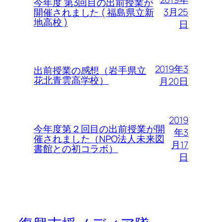
今年度 第3回目の出前授業が
3月25
開催されました ( 福島県立新
地高校 )
日
2019年3
出前授業の感想（岩手県立
花北青雲高学校）
月20日
2019
今年度第２回目の出前授業が開
年3
催されました（NPO法人未来図
月17
書館との初コラボ）
日