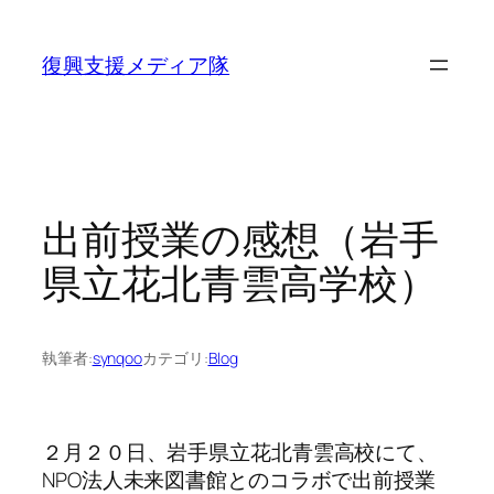
内
容
復興支援メディア隊
を
ス
キ
ッ
プ
出前授業の感想（岩手
県立花北青雲高学校）
執筆者:
synqoo
カテゴリ:
Blog
２月２０日、岩手県立花北青雲高校にて、
NPO法人未来図書館とのコラボで出前授業