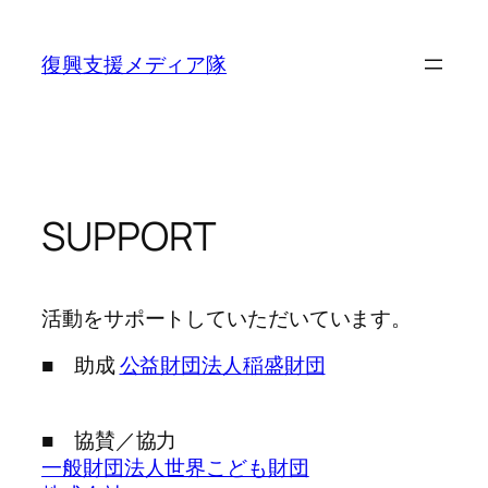
内
容
復興支援メディア隊
を
ス
キ
ッ
プ
SUPPORT
活動をサポートしていただいています。
■ 助成
公益財団法人稲盛財団
■ 協賛／協力
一般財団法人世界こども財団